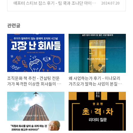
현 회장이 말하는 리더십
애프터 스티브 잡스 후기 - 팀 쿡과 조나단 아이브
2024.07.20
(80)
가 만든 잡스 없는 애플 10년
(90)
관련글
조직문화 책 추천 - 컨설팅 전문
왜 사업하는가 후기 - 이나모리
가가 목격한 이상한 회사들의 공
가즈오가 말하는 사업의 본질과
통점
경영 철학