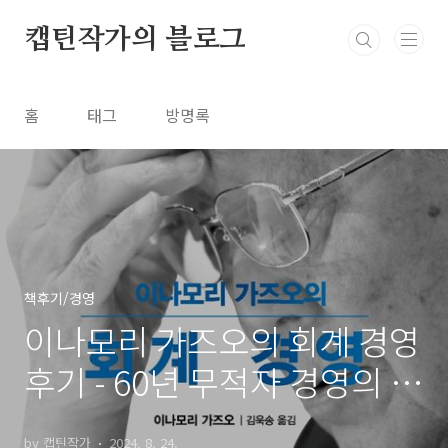
본문 바로가기
캡틴작가의 블로그
홈
태그
방명록
책후기/경영
이나모리 가즈오의 회계 경영
후기 - 60년 무적자 경영의 비
결은 단순한 회계 원칙
by 캡틴작가
2024. 8. 24.