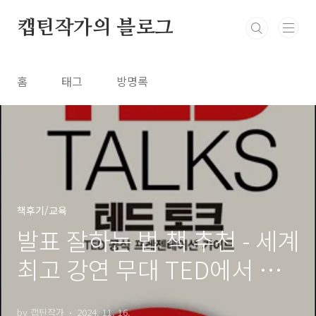
본문 바로가기
캡틴작가의 블로그
홈
태그
방명록
책후기/교육
발표 잘하는 법 책 추천 - 세계
최고 강연 무대 TED에서 배
우는 스피치 비법
by 캡틴작가
2024. 11. 16.