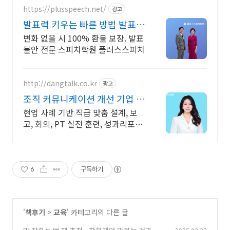
https://plusspeech.net/
광고
발표력 키우는 빠른 방법 발표때
문에 잠 못이루시나요?
변화 없을 시 100% 환불 보장. 발표
불안 전문 스피치학원 플러스스피치
http://dangtalk.co.kr
광고
조직 커뮤니케이션 개선 기업 맞
춤형 프로그램 기획
현업 사례 기반 직급 맞춤 설계, 보
고, 회의, PT 실전 훈련, 성과리포트
까지
6
구독하기
'
책후기
>
교육
' 카테고리의 다른 글