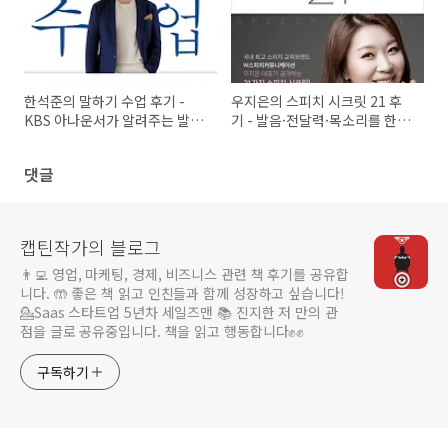
한석준의 말하기 수업 후기 -
우지은의 스피치 시크릿 21 후
KBS 아나운서가 알려주는 발음
기 - 발음·전달력·목소리를 한
·목소리·스피치 비법
번에 잡는 법
댓글
캡틴작가의 블로그
👨‍💻 영업, 마케팅, 경제, 비즈니스 관련 책 후기를 공유합
니다. 🤲 좋은 책 읽고 인친들과 함께 성장하고 싶습니다!
💁Saas 스타트업 5년차 세일즈맨 📚 진지한 저 만의 관
점을 글로 공유중입니다. 책을 읽고 행동합니다✊️✊️
구독하기