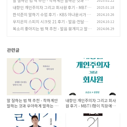
말 잘하는 법 책 추천 - 착하게만 말하는 것과 우
2025.02.22
아하게 말하는 것의 차이
내향인 개인주의자 그리고 회사원 후기 - MBTI I
2025.01.18
(1)
형이 직장에서 살아남는 법
한석준의 말하기 수업 후기 - KBS 아나운서가 알
2024.10.26
(1)
려주는 발음·목소리·스피치 비법
우지은의 스피치 시크릿 21 후기 - 발음·전달력·
2024.10.12
(4)
목소리를 한 번에 잡는 법
목소리 좋아지는 법 책 추천 - 발음 뭉개지고 말이
2024.06.29
(4)
빠른 직장인을 위한 스피치 교정
(90)
관련글
말 잘하는 법 책 추천 - 착하게만
내향인 개인주의자 그리고 회사
말하는 것과 우아하게 말하는 것
원 후기 - MBTI I형이 직장에서
의 차이
살아남는 법