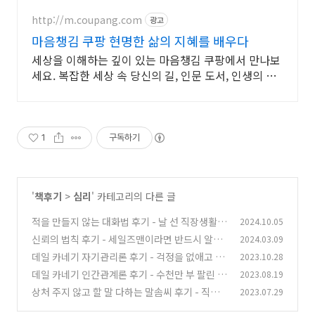
http://m.coupang.com
광고
마음챙김 쿠팡 현명한 삶의 지혜를 배우다
세상을 이해하는 깊이 있는 마음챙김 쿠팡에서 만나보
세요. 복잡한 세상 속 당신의 길, 인문 도서, 인생의 나
침반이 됩니다.
1
구독하기
'
책후기
>
심리
' 카테고리의 다른 글
적을 만들지 않는 대화법 후기 - 날 선 직장생활에
2024.10.05
서 살아남는 현명한 대화 기술
신뢰의 법칙 후기 - 세일즈맨이라면 반드시 알아
2024.03.09
(13)
야 할 신뢰 구축의 원칙
데일 카네기 자기관리론 후기 - 걱정을 없애고 새
2023.10.28
(2)
삶을 시작하는 카네기의 처방
데일 카네기 인간관계론 후기 - 수천만 부 팔린 카
2023.08.19
(2)
네기의 인간관계 원칙
상처 주지 않고 할 말 다하는 말솜씨 후기 - 직장
2023.07.29
(1)
에서 거절하고 싶을 때 쓰는 대화법
(0)