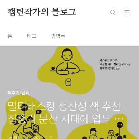
본문 바로가기
캡틴작가의 블로그
홈
태그
방명록
책후기/심리
멀티태스킹 생산성 책 추천 -
집중력 분산 시대에 업무 효
율을 되찾는 마음 챙김의 힘
by 캡틴작가
2024. 1. 7.