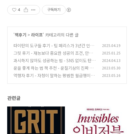
4
구독하기
'
책후기
>
라이프
' 카테고리의 다른 글
타이탄의 도구들 후기 - 팀 페리스가 3년간 인터
2025.04.19
뷰한 세계 최고들의 루틴
그릿 후기 - 재능보다 중요한 성공의 조건, 안젤라
2025.01.25
(2)
더크워스의 그릿이란
과시하지 않아도 성공하는 법 - SNS 없이도 탄탄
2024.04.13
(1)
한 커리어를 쌓는 사람들
운을 좋게 하는 법 책 추천 - 운칠기삼의 진짜 의
2023.05.30
(1)
미와 운을 끌어당기는 습관
역행자 후기 - 자청이 말하는 평범한 월급쟁이가
2023.05.16
(0)
경제적 자유를 얻는 역행의 법칙
(1)
관련글