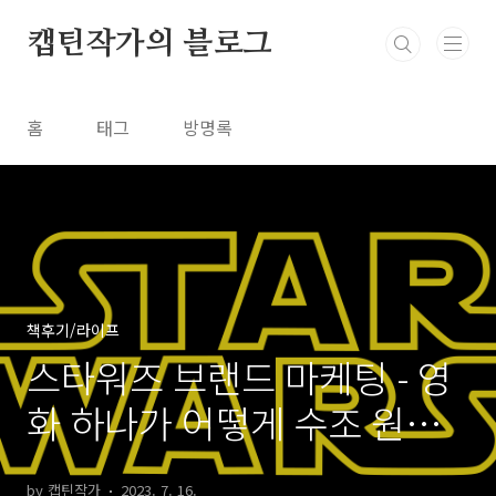
본문 바로가기
캡틴작가의 블로그
홈
태그
방명록
책후기/라이프
스타워즈 브랜드 마케팅 - 영
화 하나가 어떻게 수조 원짜
리 프랜차이즈가 됐을까
by 캡틴작가
2023. 7. 16.