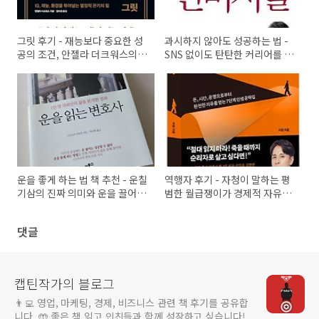
그릿 후기 - 재능보다 중요한 성
과시하지 않아도 성공하는 법 -
공의 조건, 안젤라 더크워스의
SNS 없이도 탄탄한 커리어를 쌓
그릿이란
는 사람들
운을 좋게 하는 법 책 추천 - 운칠
역행자 후기 - 자청이 말하는 평
기삼의 진짜 의미와 운을 끌어당
범한 월급쟁이가 경제적 자유를
기는 습관
얻는 역행의 법칙
댓글
캡틴작가의 블로그
👨‍💻 영업, 마케팅, 경제, 비즈니스 관련 책 후기를 공유합
니다. 🤲 좋은 책 읽고 인친들과 함께 성장하고 싶습니다!