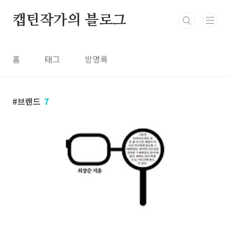
본문 바로가기
캡틴작가의 블로그
홈
태그
방명록
브랜드
7