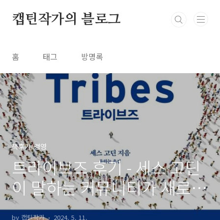
본문 바로가기
캡틴작가의 블로그
홈
태그
방명록
책후기/경영
트라이브즈 후기 - 세스 고딘
이 말하는 커뮤니티가 새로운
성공의 열쇠인 이유
by 캡틴작가
2024. 5. 11.