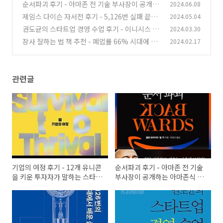
말하는 스타트업 성장 단계
순서파괴 후기 - 아마존 전 기술 부사장이 공개하
2024.06.08
(4)
는 아마존식 혁신 경영 원칙
제임스 다이슨 자서전 후기 - 5,126번 실패 끝에
2024.05.04
(2)
다이슨을 만든 창업 스토리
권도균의 스타트업 경영 수업 후기 - 이니시스 창
2024.03.30
(1)
업자가 말하는 초기 스타트업 생존 전략
장사 잘하는 법 책 추천 - 폐업률 66% 시대에 앞
2024.02.17
(2)
서 나가는 가게의 공통점
(0)
관련글
기업의 여정 후기 - 12개 유니콘
순서파괴 후기 - 아마존 전 기술
을 키운 투자자가 말하는 스타트
부사장이 공개하는 아마존식 혁
업 성장 단계
신 경영 원칙