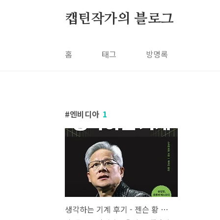
본문 바로가기
캡틴작가의 블로그
홈
태그
방명록
엔비디아
1
생각하는 기계 후기 - 젠슨 황 공식 자서전으로 읽는 엔비디아 성공의 역사