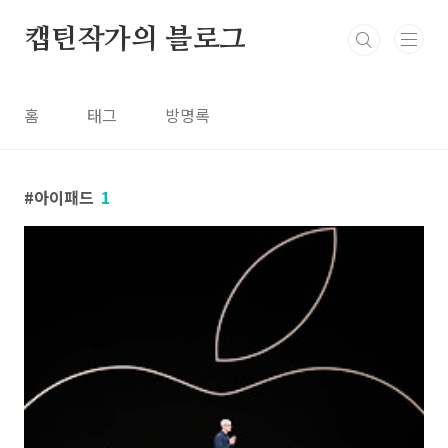
본문 바로가기
캡틴작가의 블로그
홈
태그
방명록
아이패드
1