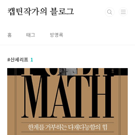
본문 바로가기
캡틴작가의 블로그
홈
태그
방명록
산세리프
1