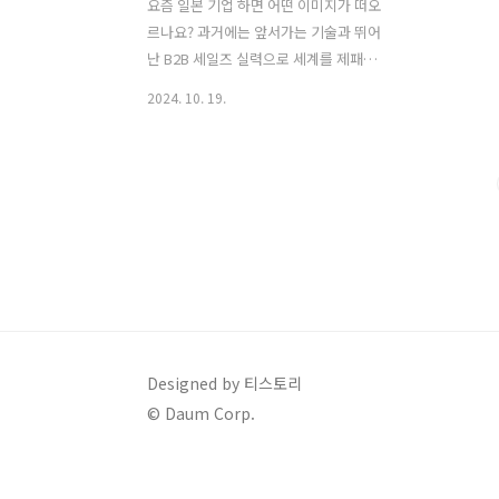
요즘 일본 기업 하면 어떤 이미지가 떠오
르나요? 과거에는 앞서가는 기술과 뛰어
난 B2B 세일즈 실력으로 세계를 제패했었
던 강렬한 이미지였지만, 지금은 예전만
2024. 10. 19.
큼의 압도적인 모습은 희미해졌습니다.
그렇지만 여전히 경제력으로는 한국을 앞
서기에, 그 경제력에 바탕이 되는, 우리가
모르는 기업들이 여전히 많습니다. 오늘
의 주인공인 키엔스(Keyence)도 그중 하
나입니다. 키엔스는 공장 자동화에 필요
한 센서와 계측기 등을 만드는 회사로, 시
가총액이 일본에서 기준 3~4위(원화로 약
150조 원 대)를 다툽니다. 제조회사임에
도 영업이익률이 50% 이상이고, 직원 평
균 연봉이 2억 원 이상으로 알려져 있습니
Designed by 티스토리
다. 키엔스가 이토록 저력이 있는 비결은
© Daum Corp.
무엇일까요? 그 비결을 닛케이 비즈니스
기자인 니시오카 안누(西岡..