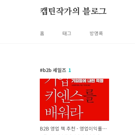
본문 바로가기
캡틴작가의 블로그
홈
태그
방명록
b2b 세일즈
1
B2B 영업 책 추천 - 영업이익률 50%, 평균 연봉 2억의 일본 제조기업 비결