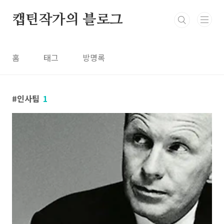
본문 바로가기
캡틴작가의 블로그
홈
태그
방명록
인사팀
1