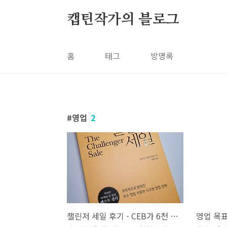
본문 바로가기
캡틴작가의 블로그
홈
태그
방명록
영업
2
챌린저 세일 후기 - CEB가 6천 명 영업사원 분석으로 밝혀낸 B2B 최고 세일즈 유형