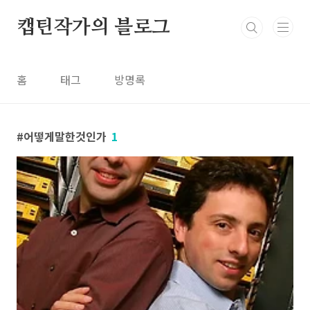
본문 바로가기
캡틴작가의 블로그
홈
태그
방명록
어떻게말한것인가
1