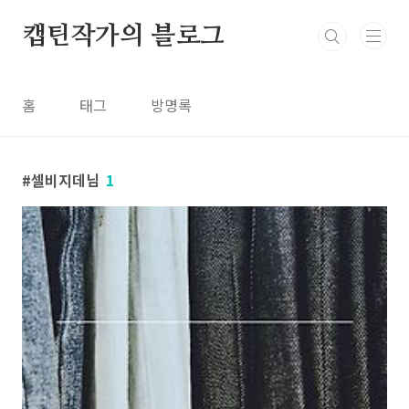
본문 바로가기
캡틴작가의 블로그
홈
태그
방명록
셀비지데님
1