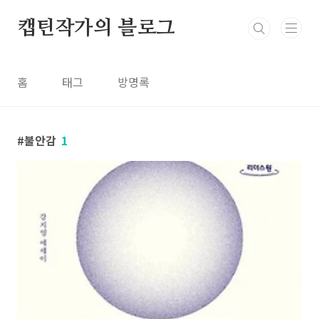
본문 바로가기
캡틴작가의 블로그
홈
태그
방명록
불안감
1