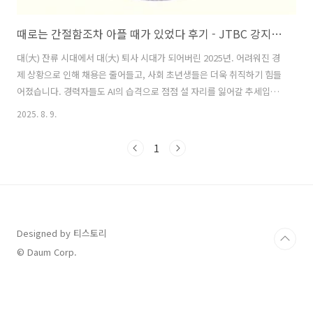
때로는 간절함조차 아플 때가 있었다 후기 - JTBC 강지영 아나운서의 불안 극복 에세이
대(大) 잔류 시대에서 대(大) 퇴사 시대가 되어버린 2025년. 어려워진 경
제 상황으로 인해 채용은 줄어들고, 사회 초년생들은 더욱 취직하기 힘들
어졌습니다. 경력자들도 AI의 습격으로 점점 설 자리를 잃어갈 추세입니
다. 이래저래 치이는 시대에 과연 다른 사람들은 불안과 두려움을 어떻게
2025. 8. 9.
헤쳐나가는지 문득 궁금해졌습니다. 그러던 중 유퀴즈에 출연했었던
JTBC 아나운서의 인터뷰를 보았습니다. 학력으로나 커리어적으로 완벽
1
해 보였던 그녀도 살면서 많이 실패하며, 불안함과 두려움을 느꼈다고 합
니다. 그럼에도 꾸역꾸역 극복해 내었고, 지금의 위치에 올랐습니다. 그
리고 자신의 이러한 스토리를 에세이로써 대중들에게 털어놓았습니다.
과연 그녀는 어떤 마음 가짐으로 불안함을 극복하여 성과를 이룩했었는
지, 오늘의 추천..
Designed by 티스토리
© Daum Corp.