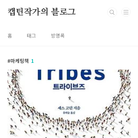
본문 바로가기
캡틴작가의 블로그
홈
태그
방명록
마케팅책
1