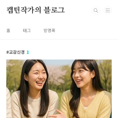
본문 바로가기
캡틴작가의 블로그
홈
태그
방명록
교감신경
1