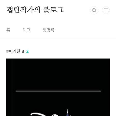
본문 바로가기
캡틴작가의 블로그
홈
태그
방명록
매거진 B
2